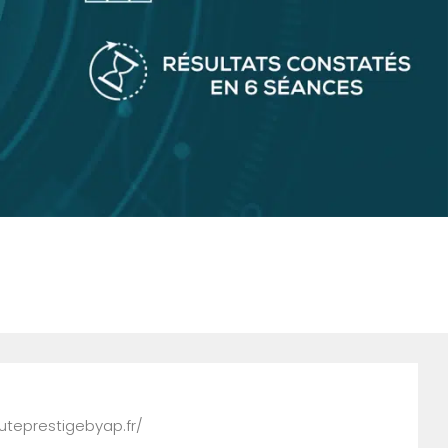
auteprestigebyap.fr/