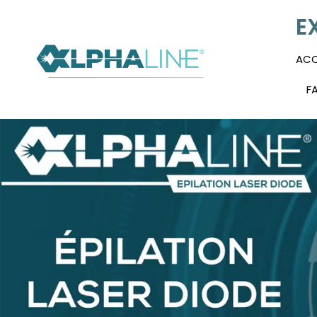
E
ACC
F