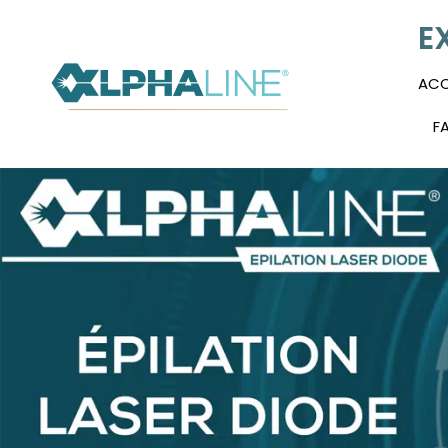
E
ACC
F