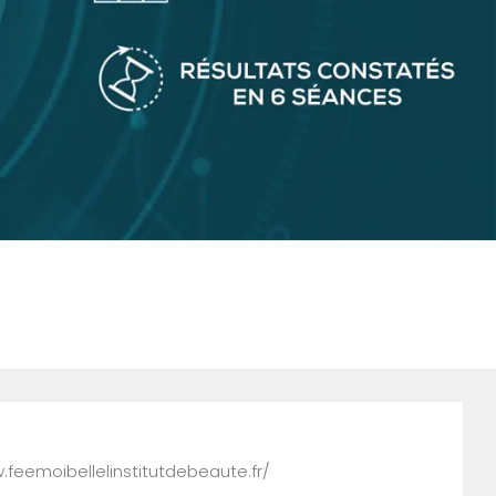
w.feemoibellelinstitutdebeaute.fr/