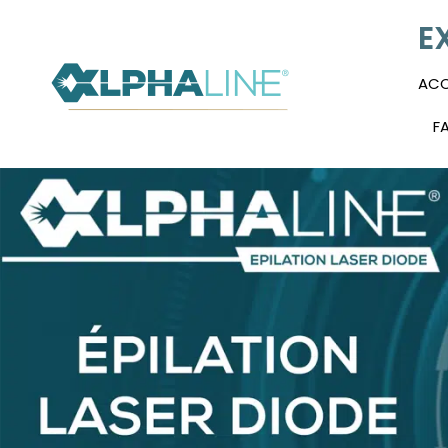
E
ACC
F