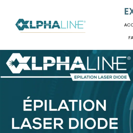
E
ACC
F